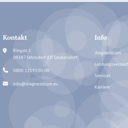
Kontakt
Info
Ringstr. 1
diagnosticum
09387 Jahnsdorf (OT Leukersdorf)
Leistungsverzeic
0800 1219100-00
Services
info@diagnosticum.eu
Karriere