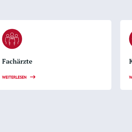
Fachärzte
WEITERLESEN
W