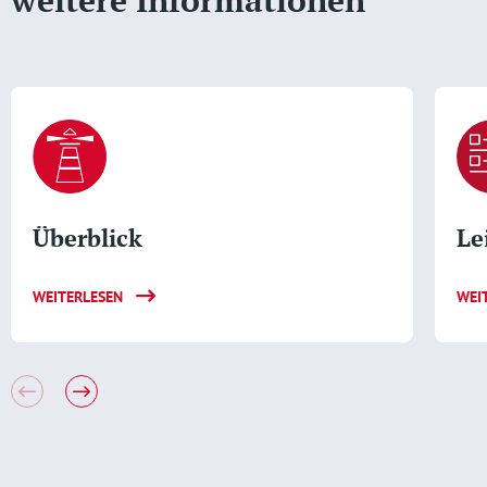
weitere Informationen
Überblick
Le
WEITERLESEN
WEI