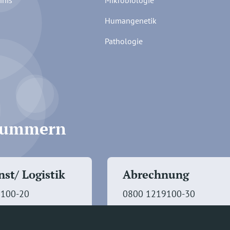
hnis
Mikrobiologie
Humangenetik
Pathologie
fnummern
st/ Logistik
Abrechnung
9100-20
0800 1219100-30