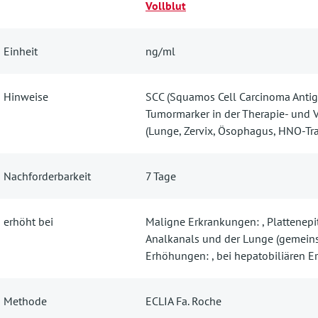
Vollblut
Einheit
ng/ml
Hinweise
SCC (Squamos Cell Carcinoma Antige
Tumormarker in der Therapie- und 
(Lunge, Zervix, Ösophagus, HNO-Tr
Nachforderbarkeit
7 Tage
erhöht bei
Maligne Erkrankungen: , Plattenepit
Analkanals und der Lunge (gemeins
Erhöhungen: , bei hepatobiliären 
Methode
ECLIA Fa. Roche