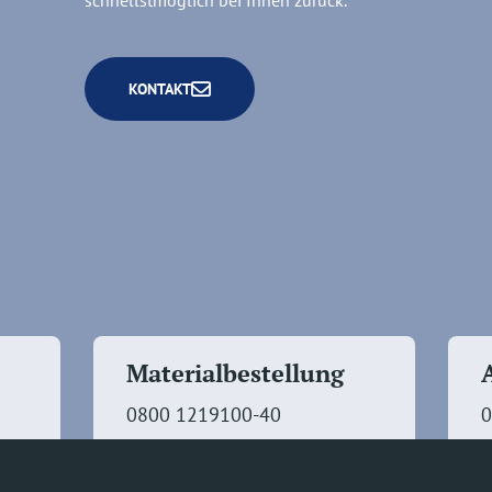
schnellstmöglich bei Ihnen zurück.
KONTAKT
Materialbestellung
0800 1219100-40
0