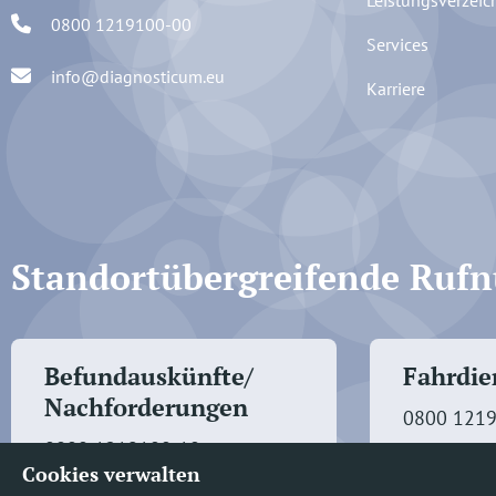
Leistungsverzeic
0800 1219100-00
Services
info@diagnosticum.eu
Karriere
Standortübergreifende Ru
Befundauskünfte/
Fahrdien
Nachforderungen
0800 121
0800 1219100-10
Cookies verwalten