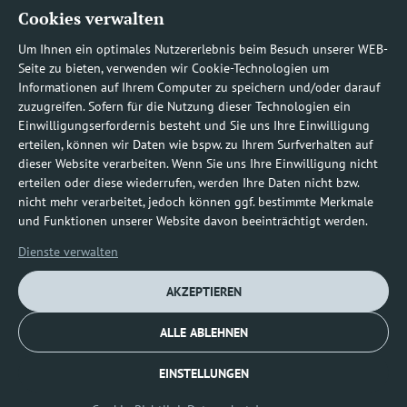
Cookies verwalten
Rufnummern
Um Ihnen ein optimales Nutzererlebnis beim Besuch unserer WEB-
Seite zu bieten, verwenden wir Cookie-Technologien um
Informationen auf Ihrem Computer zu speichern und/oder darauf
zuzugreifen. Sofern für die Nutzung dieser Technologien ein
Befundauskünfte/
Einwilligungserfordernis besteht und Sie uns Ihre Einwilligung
erteilen, können wir Daten wie bspw. zu Ihrem Surfverhalten auf
Nachforderungen
dieser Website verarbeiten. Wenn Sie uns Ihre Einwilligung nicht
erteilen oder diese wiederrufen, werden Ihre Daten nicht bzw.
nicht mehr verarbeitet, jedoch können ggf. bestimmte Merkmale
0800 1219100-10
und Funktionen unserer Website davon beeinträchtigt werden.
Dienste verwalten
AKZEPTIEREN
ALLE ABLEHNEN
Impressum
Datenschutz
Cookie-Richtlinie (EU)
EINSTELLUNGEN