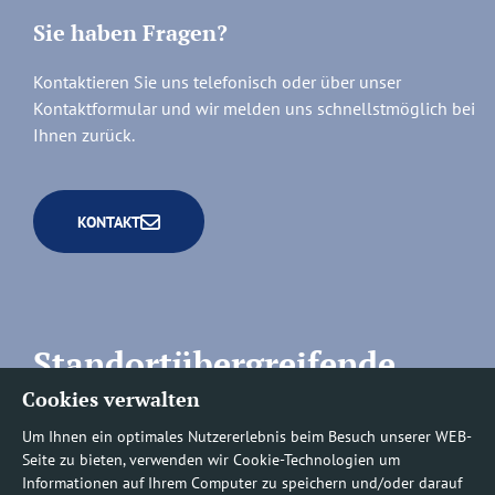
Sie haben Fragen?
Kontaktieren Sie uns telefonisch oder über unser
Kontaktformular und wir melden uns schnellstmöglich bei
Ihnen zurück.
KONTAKT
Standortübergreifende
Cookies verwalten
Rufnummern
Um Ihnen ein optimales Nutzererlebnis beim Besuch unserer WEB-
Seite zu bieten, verwenden wir Cookie-Technologien um
Informationen auf Ihrem Computer zu speichern und/oder darauf