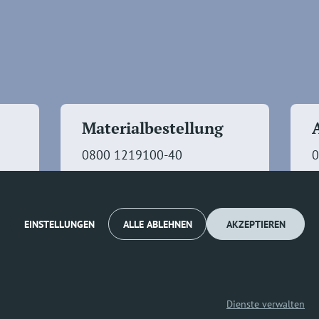
Materialbestellung
0800 1219100-40
0
EINSTELLUNGEN
ALLE ABLEHNEN
AKZEPTIEREN
Impressum
Datenschutz
Cookie-Richtlinie (EU)
Dienste verwalten