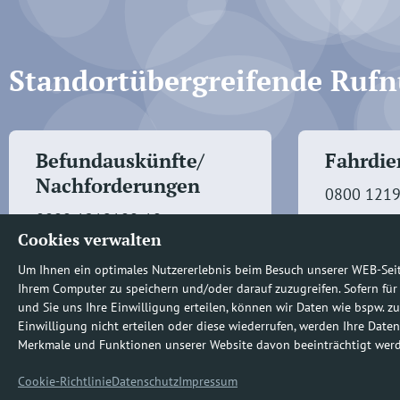
Standortübergreifende Ru
Befundauskünfte/
Fahrdien
Nachforderungen
0800 121
0800 1219100-10
Cookies verwalten
Um Ihnen ein optimales Nutzererlebnis beim Besuch unserer WEB-Sei
Ihrem Computer zu speichern und/oder darauf zuzugreifen. Sofern für
und Sie uns Ihre Einwilligung erteilen, können wir Daten wie bspw. zu
Einwilligung nicht erteilen oder diese wiederrufen, werden Ihre Daten
Merkmale und Funktionen unserer Website davon beeinträchtigt wer
© [2026] diagnosticum
Cookie-Richtlinie
Datenschutz
Impressum