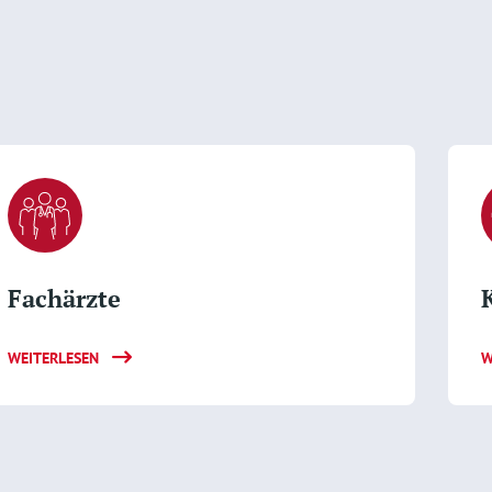
Fachärzte
WEITERLESEN
W