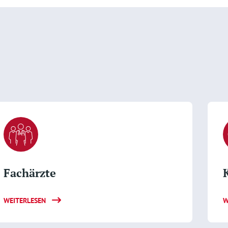
Fachärzte
WEITERLESEN
W