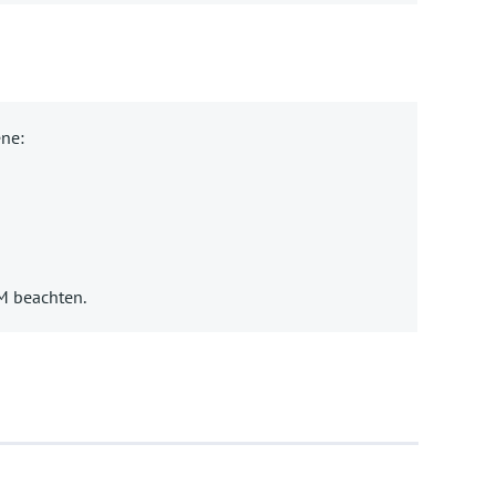
ene:
BM beachten.