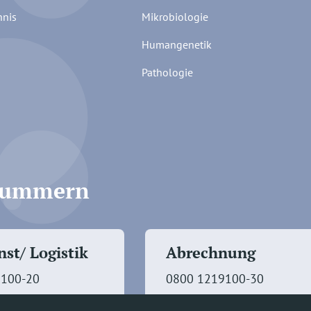
hnis
Mikrobiologie
Humangenetik
Pathologie
fnummern
st/ Logistik
Abrechnung
9100-20
0800 1219100-30