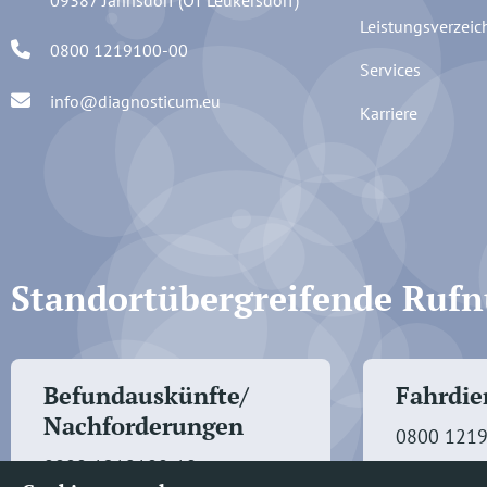
09387 Jahnsdorf (OT Leukersdorf)
Leistungsverzeic
0800 1219100-00
Services
info@diagnosticum.eu
Karriere
Standortübergreifende Ru
Befundauskünfte/
Fahrdien
Nachforderungen
0800 121
0800 1219100-10