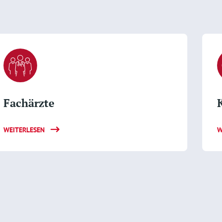
Fachärzte
WEITERLESEN
W