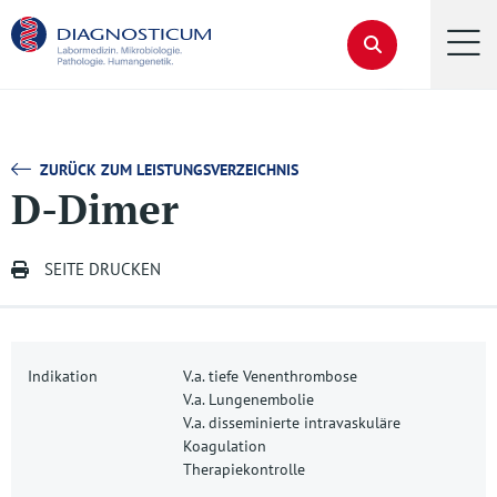
ZURÜCK ZUM LEISTUNGSVERZEICHNIS
D-Dimer
SEITE DRUCKEN
Indikation
V.a. tiefe Venenthrombose
V.a. Lungenembolie
V.a. disseminierte intravaskuläre
Koagulation
Therapiekontrolle