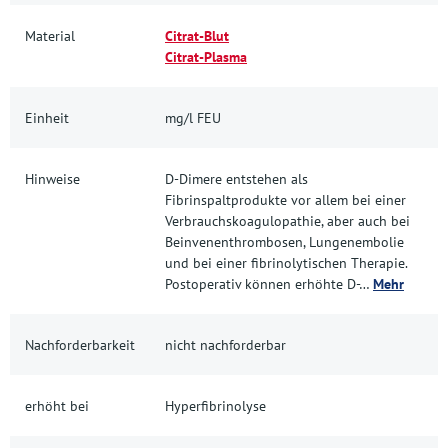
Material
Citrat-Blut
Citrat-Plasma
Einheit
mg/l FEU
Hinweise
D-Dimere entstehen als
Fibrinspaltprodukte vor allem bei einer
Verbrauchskoagulopathie, aber auch bei
Beinvenenthrombosen, Lungenembolie
und bei einer fibrinolytischen Therapie.
Postoperativ können erhöhte D-…
Mehr
Nachforderbarkeit
nicht nachforderbar
erhöht bei
Hyperfibrinolyse