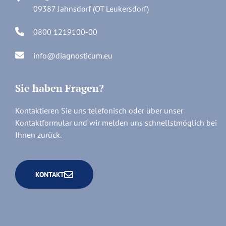
09387 Jahnsdorf (OT Leukersdorf)
0800 1219100-00
info@diagnosticum.eu
Sie haben Fragen?
Kontaktieren Sie uns telefonisch oder über unser
Kontaktformular und wir melden uns schnellstmöglich bei
Ihnen zurück.
KONTAKT