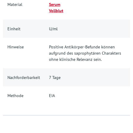
Material
Serum
Vollblut
Einheit
U/ml
Hinweise
Positive Antikörper-Befunde können
aufgrund des saprophytären Charakters
ohne klinische Relevanz sein.
Nachforderbarkeit
7 Tage
Methode
EIA