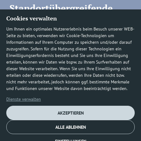
Standortübergreifende
Cookies verwalten
Rufnummern
Um Ihnen ein optimales Nutzererlebnis beim Besuch unserer WEB-
Seite zu bieten, verwenden wir Cookie-Technologien um
Informationen auf Ihrem Computer zu speichern und/oder darauf
zuzugreifen. Sofern für die Nutzung dieser Technologien ein
Befundauskünfte/
Einwilligungserfordernis besteht und Sie uns Ihre Einwilligung
erteilen, können wir Daten wie bspw. zu Ihrem Surfverhalten auf
Nachforderungen
dieser Website verarbeiten. Wenn Sie uns Ihre Einwilligung nicht
erteilen oder diese wiederrufen, werden Ihre Daten nicht bzw.
nicht mehr verarbeitet, jedoch können ggf. bestimmte Merkmale
0800 1219100-10
und Funktionen unserer Website davon beeinträchtigt werden.
Dienste verwalten
AKZEPTIEREN
ALLE ABLEHNEN