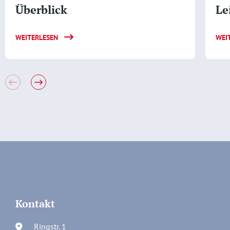
Überblick
Le
WEITERLESEN
WEI
Kontakt
Ringstr. 1