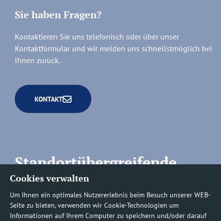
Sie haben Fragen?
Kontaktieren Sie uns telefonisch oder über unser
Kontaktformular und wir melden uns schnellstmöglich bei
Ihnen zurück.
KONTAKT
Standortübergreifende
Cookies verwalten
Rufnummern
Um Ihnen ein optimales Nutzererlebnis beim Besuch unserer WEB-
Seite zu bieten, verwenden wir Cookie-Technologien um
Informationen auf Ihrem Computer zu speichern und/oder darauf