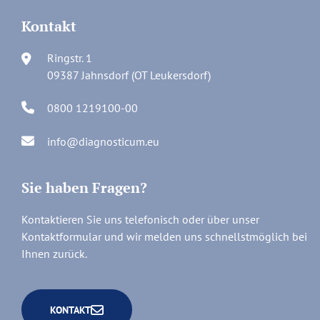
Kontakt
Ringstr. 1
09387 Jahnsdorf (OT Leukersdorf)
0800 1219100-00
info@diagnosticum.eu
Sie haben Fragen?
Kontaktieren Sie uns telefonisch oder über unser
Kontaktformular und wir melden uns schnellstmöglich bei
Ihnen zurück.
KONTAKT