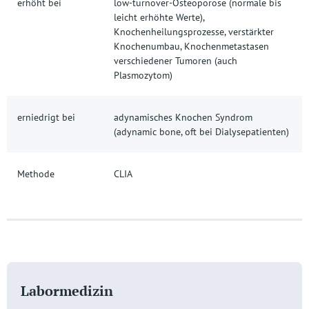
erhöht bei
low-turnover-Osteoporose (normale bis
leicht erhöhte Werte),
Knochenheilungsprozesse, verstärkter
Knochenumbau, Knochenmetastasen
verschiedener Tumoren (auch
Plasmozytom)
erniedrigt bei
adynamisches Knochen Syndrom
(adynamic bone, oft bei Dialysepatienten)
Methode
CLIA
Labormedizin