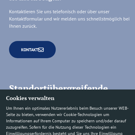
Kontaktieren Sie uns telefonisch oder über unser
Kontaktformular und wir melden uns schnellstmöglich bei
Ihnen zurück.
KONTAKT
Standortübergreifende
Cookies verwalten
Rufnummern
Um Ihnen ein optimales Nutzererlebnis beim Besuch unserer WEB-
Seite zu bieten, verwenden wir Cookie-Technologien um
Informationen auf Ihrem Computer zu speichern und/oder darauf
zuzugreifen. Sofern für die Nutzung dieser Technologien ein
Einwilligungserfordernis besteht und Sie uns Ihre Einwilligung