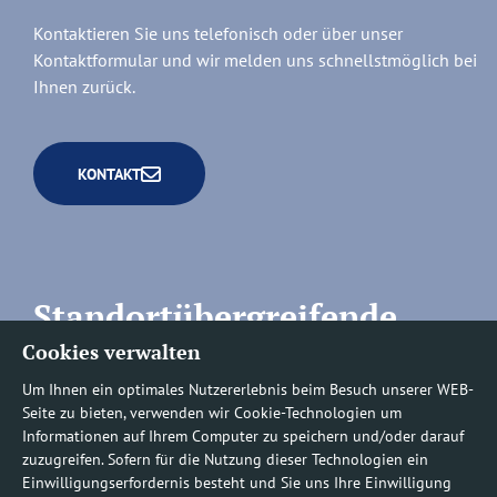
Kontaktieren Sie uns telefonisch oder über unser
Kontaktformular und wir melden uns schnellstmöglich bei
Ihnen zurück.
KONTAKT
Standortübergreifende
Cookies verwalten
Rufnummern
Um Ihnen ein optimales Nutzererlebnis beim Besuch unserer WEB-
Seite zu bieten, verwenden wir Cookie-Technologien um
Informationen auf Ihrem Computer zu speichern und/oder darauf
zuzugreifen. Sofern für die Nutzung dieser Technologien ein
Befundauskünfte/
Einwilligungserfordernis besteht und Sie uns Ihre Einwilligung