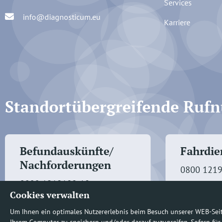
Services
info@diagnosticum.eu
Karriere
Standortübergreifende Ru
Befundauskünfte/
Fahrdien
Nachforderungen
0800 121
0800 1219100-10
Cookies verwalten
Um Ihnen ein optimales Nutzererlebnis beim Besuch unserer WEB-Sei