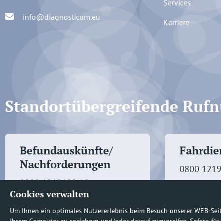
Services
info@diagnosticum.eu
Karriere
Standortübergreifende Ru
Befundauskünfte/
Fahrdien
Nachforderungen
0800 121
0800 1219100-10
Cookies verwalten
Um Ihnen ein optimales Nutzererlebnis beim Besuch unserer WEB-Sei