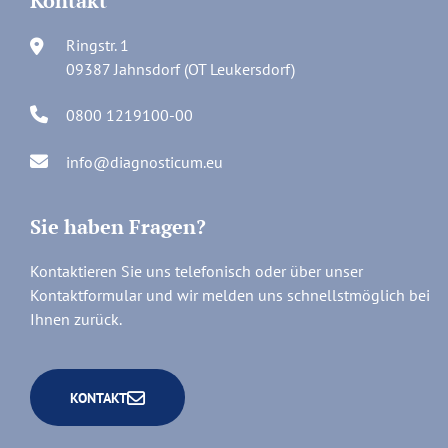
Kontakt
Ringstr. 1
09387 Jahnsdorf (OT Leukersdorf)
0800 1219100-00
info@diagnosticum.eu
Sie haben Fragen?
Kontaktieren Sie uns telefonisch oder über unser
Kontaktformular und wir melden uns schnellstmöglich bei
Ihnen zurück.
KONTAKT