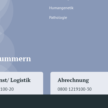
Humangenetik
Pathologie
fnummern
st/ Logistik
Abrechnung
9100-20
0800 1219100-30