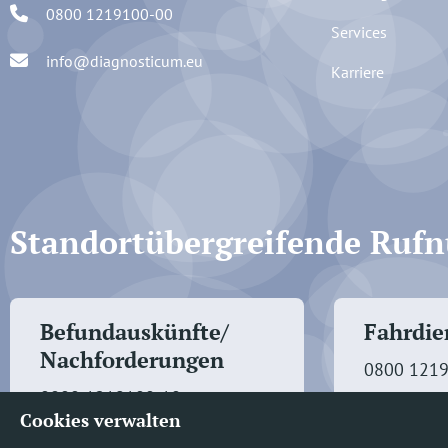
0800 1219100-00
Services
info@diagnosticum.eu
Karriere
Standortübergreifende Ru
Befundauskünfte/
Fahrdien
Nachforderungen
0800 121
0800 1219100-10
Cookies verwalten