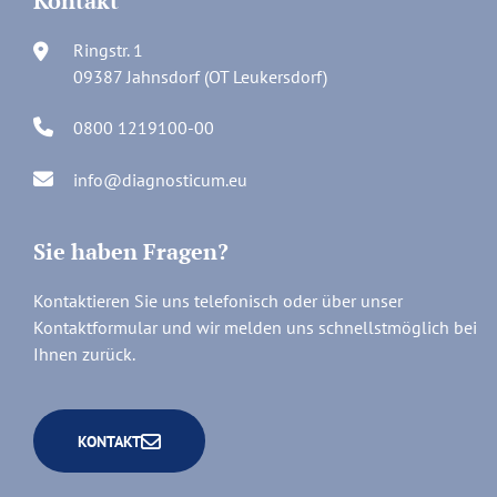
Kontakt
Ringstr. 1
09387 Jahnsdorf (OT Leukersdorf)
0800 1219100-00
info@diagnosticum.eu
Sie haben Fragen?
Kontaktieren Sie uns telefonisch oder über unser
Kontaktformular und wir melden uns schnellstmöglich bei
Ihnen zurück.
KONTAKT