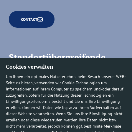
KONTAKT
Standortübergreifende
Cookies verwalten
Rufnummern
Um Ihnen ein optimales Nutzererlebnis beim Besuch unserer WEB-
Seite zu bieten, verwenden wir Cookie-Technologien um
Informationen auf Ihrem Computer zu speichern und/oder darauf
zuzugreifen. Sofern für die Nutzung dieser Technologien ein
Befundauskünfte/
Einwilligungserfordernis besteht und Sie uns Ihre Einwilligung
erteilen, können wir Daten wie bspw. zu Ihrem Surfverhalten auf
Nachforderungen
dieser Website verarbeiten. Wenn Sie uns Ihre Einwilligung nicht
erteilen oder diese wiederrufen, werden Ihre Daten nicht bzw.
nicht mehr verarbeitet, jedoch können ggf. bestimmte Merkmale
0800 1219100-10