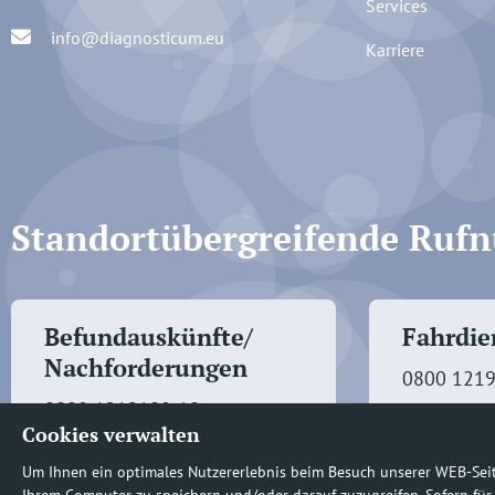
Services
info@diagnosticum.eu
Karriere
Standortübergreifende Ru
Befundauskünfte/
Fahrdien
Nachforderungen
0800 121
0800 1219100-10
Cookies verwalten
Um Ihnen ein optimales Nutzererlebnis beim Besuch unserer WEB-Sei