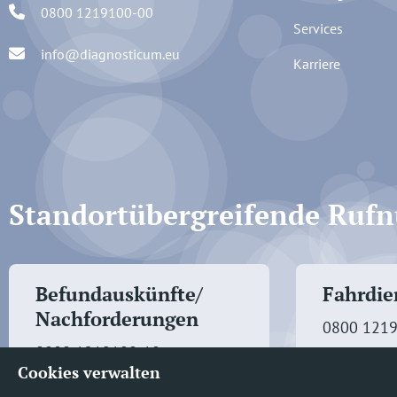
0800 1219100-00
Services
info@diagnosticum.eu
Karriere
Standortübergreifende Ru
Befundauskünfte/
Fahrdien
Nachforderungen
0800 121
0800 1219100-10
Cookies verwalten