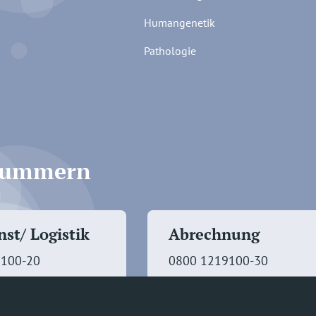
Humangenetik
Pathologie
fnummern
st/ Logistik
Abrechnung
9100-20
0800 1219100-30