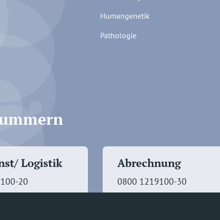
Humangenetik
Pathologie
fnummern
st/ Logistik
Abrechnung
9100-20
0800 1219100-30