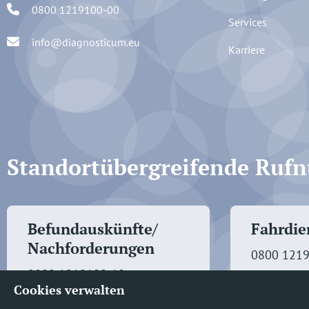
0800 1219100-00
Services
info@diagnosticum.eu
Karriere
Standortübergreifende Ru
Befundauskünfte/
Fahrdien
Nachforderungen
0800 121
0800 1219100-10
Cookies verwalten