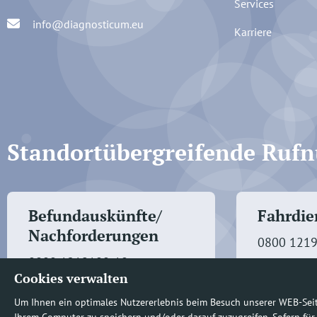
Services
info@diagnosticum.eu
Karriere
Standortübergreifende Ru
Befundauskünfte/
Fahrdien
Nachforderungen
0800 121
0800 1219100-10
Cookies verwalten
Um Ihnen ein optimales Nutzererlebnis beim Besuch unserer WEB-Sei