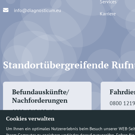
Services
info@diagnosticum.eu
Karriere
Standortübergreifende Ru
Befundauskünfte/
Fahrdien
Nachforderungen
0800 121
0800 1219100-10
Cookies verwalten
Um Ihnen ein optimales Nutzererlebnis beim Besuch unserer WEB-Sei