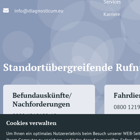
Services
info@diagnosticum.eu
Karriere
Standortübergreifende Ru
Befundauskünfte/
Fahrdien
Nachforderungen
0800 121
0800 1219100-10
Cookies verwalten
Um Ihnen ein optimales Nutzererlebnis beim Besuch unserer WEB-Sei