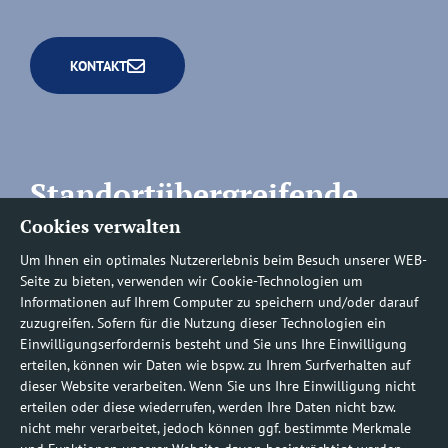
KONTAKT
Standortübergreifende
Cookies verwalten
Rufnummern
Um Ihnen ein optimales Nutzererlebnis beim Besuch unserer WEB-
Seite zu bieten, verwenden wir Cookie-Technologien um
Informationen auf Ihrem Computer zu speichern und/oder darauf
zuzugreifen. Sofern für die Nutzung dieser Technologien ein
Befundauskünfte/
Einwilligungserfordernis besteht und Sie uns Ihre Einwilligung
erteilen, können wir Daten wie bspw. zu Ihrem Surfverhalten auf
Nachforderungen
dieser Website verarbeiten. Wenn Sie uns Ihre Einwilligung nicht
erteilen oder diese wiederrufen, werden Ihre Daten nicht bzw.
nicht mehr verarbeitet, jedoch können ggf. bestimmte Merkmale
0800 1219100-10