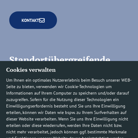
KONTAKT
Standortübergreifende
Cookies verwalten
Rufnummern
Um Ihnen ein optimales Nutzererlebnis beim Besuch unserer WEB-
Seite zu bieten, verwenden wir Cookie-Technologien um
Informationen auf Ihrem Computer zu speichern und/oder darauf
zuzugreifen. Sofern für die Nutzung dieser Technologien ein
Befundauskünfte/
Einwilligungserfordernis besteht und Sie uns Ihre Einwilligung
erteilen, können wir Daten wie bspw. zu Ihrem Surfverhalten auf
Nachforderungen
dieser Website verarbeiten. Wenn Sie uns Ihre Einwilligung nicht
erteilen oder diese wiederrufen, werden Ihre Daten nicht bzw.
nicht mehr verarbeitet, jedoch können ggf. bestimmte Merkmale
0800 1219100-10