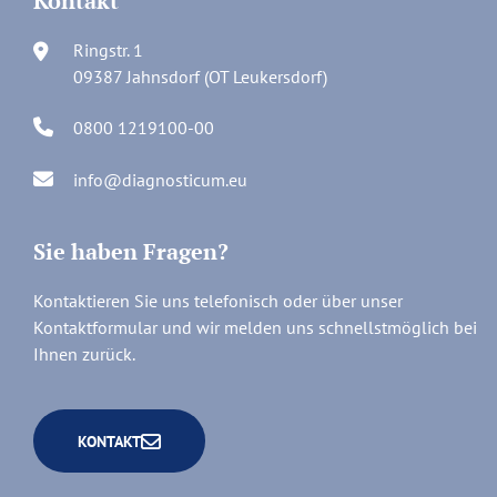
Kontakt
Ringstr. 1
09387 Jahnsdorf (OT Leukersdorf)
0800 1219100-00
info@diagnosticum.eu
Sie haben Fragen?
Kontaktieren Sie uns telefonisch oder über unser
Kontaktformular und wir melden uns schnellstmöglich bei
Ihnen zurück.
KONTAKT