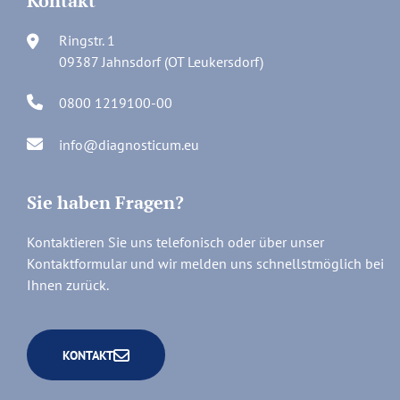
Kontakt
Ringstr. 1
09387 Jahnsdorf (OT Leukersdorf)
0800 1219100-00
info@diagnosticum.eu
Sie haben Fragen?
Kontaktieren Sie uns telefonisch oder über unser
Kontaktformular und wir melden uns schnellstmöglich bei
Ihnen zurück.
KONTAKT