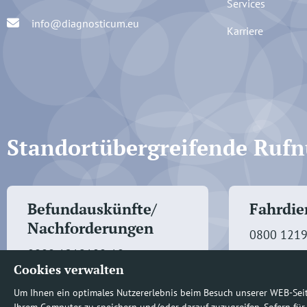
Services
info@diagnosticum.eu
Karriere
Standortübergreifende Ru
Befundauskünfte/
Fahrdien
Nachforderungen
0800 121
0800 1219100-10
Cookies verwalten
Um Ihnen ein optimales Nutzererlebnis beim Besuch unserer WEB-Sei