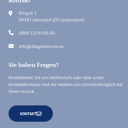
Kontakt
Ringstr. 1
09387 Jahnsdorf (OT Leukersdorf)
0800 1219100-00
info@diagnosticum.eu
Sie haben Fragen?
Kontaktieren Sie uns telefonisch oder über unser
Kontaktformular und wir melden uns schnellstmöglich bei
Ihnen zurück.
KONTAKT