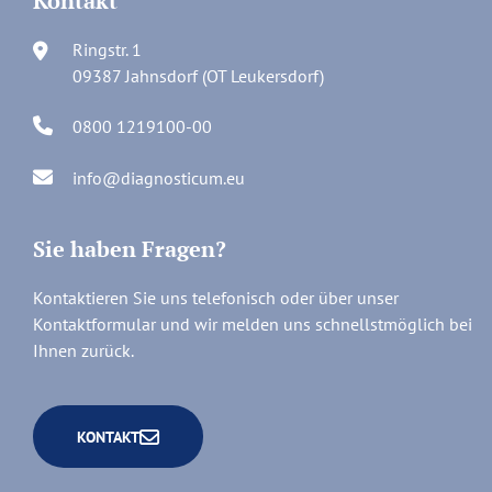
Kontakt
Ringstr. 1
09387 Jahnsdorf (OT Leukersdorf)
0800 1219100-00
info@diagnosticum.eu
Sie haben Fragen?
Kontaktieren Sie uns telefonisch oder über unser
Kontaktformular und wir melden uns schnellstmöglich bei
Ihnen zurück.
KONTAKT