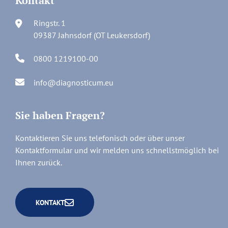
Kontakt
Ringstr. 1
09387 Jahnsdorf (OT Leukersdorf)
0800 1219100-00
info@diagnosticum.eu
Sie haben Fragen?
Kontaktieren Sie uns telefonisch oder über unser
Kontaktformular und wir melden uns schnellstmöglich bei
Ihnen zurück.
KONTAKT