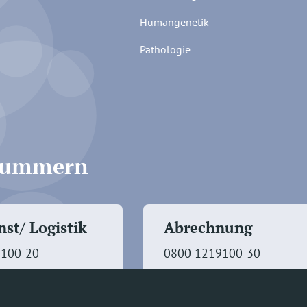
Humangenetik
Pathologie
fnummern
st/ Logistik
Abrechnung
9100-20
0800 1219100-30