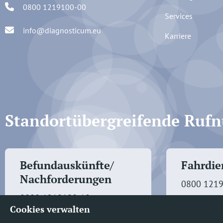
0800 1219100-00
Services
info@diagnosticum.eu
Karriere
Standortübergreifende Ru
Befundauskünfte/
Fahrdien
Nachforderungen
0800 121
0800 1219100-10
Cookies verwalten