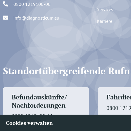
0800 1219100-00
Services
info@diagnosticum.eu
Karriere
Standortübergreifende Ru
Befundauskünfte/
Fahrdien
Nachforderungen
0800 121
0800 1219100-10
Cookies verwalten