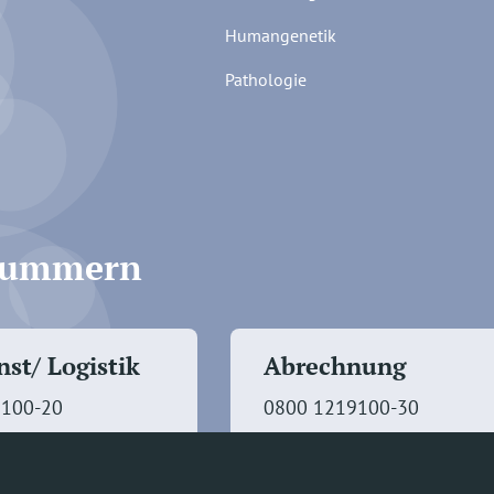
Humangenetik
Pathologie
fnummern
st/ Logistik
Abrechnung
9100-20
0800 1219100-30