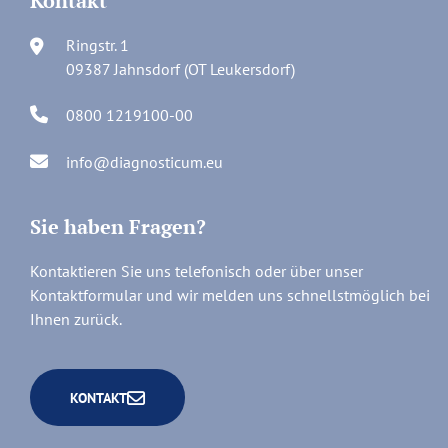
Kontakt
Ringstr. 1
09387 Jahnsdorf (OT Leukersdorf)
0800 1219100-00
info@diagnosticum.eu
Sie haben Fragen?
Kontaktieren Sie uns telefonisch oder über unser
Kontaktformular und wir melden uns schnellstmöglich bei
Ihnen zurück.
KONTAKT