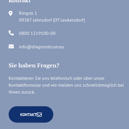
Kontakt
Ringstr. 1
09387 Jahnsdorf (OT Leukersdorf)
0800 1219100-00
info@diagnosticum.eu
Sie haben Fragen?
Kontaktieren Sie uns telefonisch oder über unser
Kontaktformular und wir melden uns schnellstmöglich bei
Ihnen zurück.
KONTAKT