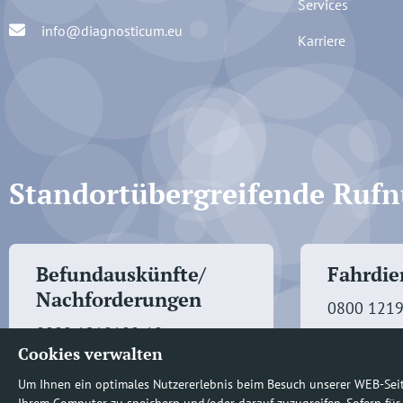
Services
info@diagnosticum.eu
Karriere
Standortübergreifende Ru
Befundauskünfte/
Fahrdien
Nachforderungen
0800 121
0800 1219100-10
Cookies verwalten
Um Ihnen ein optimales Nutzererlebnis beim Besuch unserer WEB-Sei