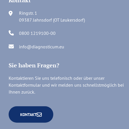
Kontakt
Ringstr. 1
09387 Jahnsdorf (OT Leukersdorf)
0800 1219100-00
info@diagnosticum.eu
Sie haben Fragen?
Kontaktieren Sie uns telefonisch oder über unser
Kontaktformular und wir melden uns schnellstmöglich bei
Ihnen zurück.
KONTAKT