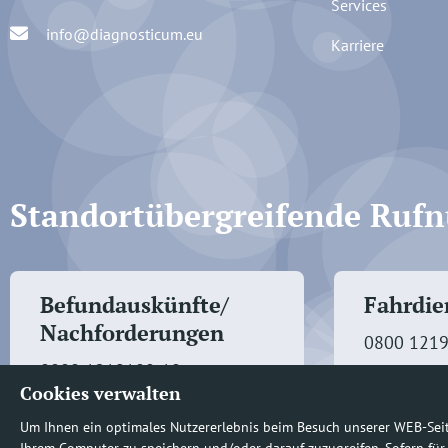
Services
info@diagnosticum.eu
Karriere
Standortübergreifende Ru
Befundauskünfte/
Fahrdien
Nachforderungen
0800 121
0800 1219100-10
Cookies verwalten
Um Ihnen ein optimales Nutzererlebnis beim Besuch unserer WEB-Sei