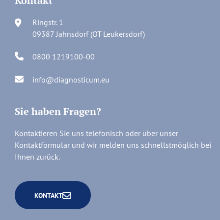
Kontakt
Ringstr. 1
09387 Jahnsdorf (OT Leukersdorf)
0800 1219100-00
info@diagnosticum.eu
Sie haben Fragen?
Kontaktieren Sie uns telefonisch oder über unser
Kontaktformular und wir melden uns schnellstmöglich bei
Ihnen zurück.
KONTAKT