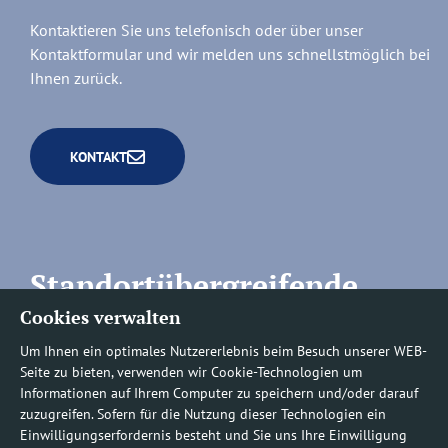
Kontaktieren Sie uns telefonisch oder über unser
Kontaktformular und wir melden uns schnellstmöglich bei
Ihnen zurück.
KONTAKT
Standortübergreifende
Cookies verwalten
Rufnummern
Um Ihnen ein optimales Nutzererlebnis beim Besuch unserer WEB-
Seite zu bieten, verwenden wir Cookie-Technologien um
Informationen auf Ihrem Computer zu speichern und/oder darauf
zuzugreifen. Sofern für die Nutzung dieser Technologien ein
Befundauskünfte/
Einwilligungserfordernis besteht und Sie uns Ihre Einwilligung