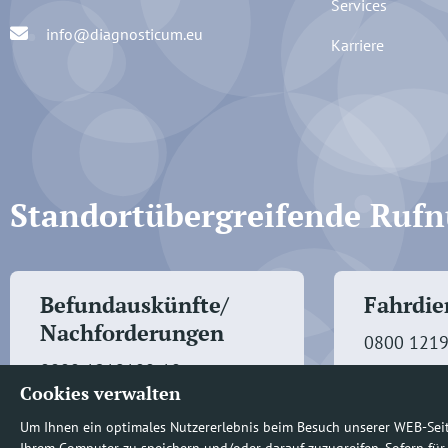
Services
info@diagnosticum.eu
Karriere
Standortübergreifende Ru
Befundauskünfte/
Fahrdien
Nachforderungen
0800 121
0800 1219100-10
Cookies verwalten
Um Ihnen ein optimales Nutzererlebnis beim Besuch unserer WEB-Sei