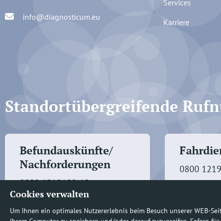
Services
info@diagnosticum.eu
Karriere
Standortübergreifende Ru
Befundauskünfte/
Fahrdien
Nachforderungen
0800 121
0800 1219100-10
Cookies verwalten
Um Ihnen ein optimales Nutzererlebnis beim Besuch unserer WEB-Sei