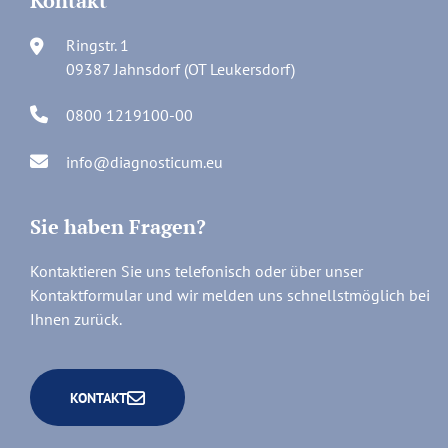
Kontakt
Ringstr. 1
09387 Jahnsdorf (OT Leukersdorf)
0800 1219100-00
info@diagnosticum.eu
Sie haben Fragen?
Kontaktieren Sie uns telefonisch oder über unser
Kontaktformular und wir melden uns schnellstmöglich bei
Ihnen zurück.
KONTAKT