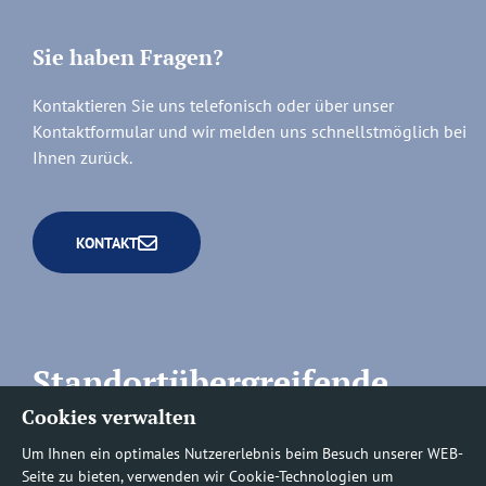
Sie haben Fragen?
Kontaktieren Sie uns telefonisch oder über unser
Kontaktformular und wir melden uns schnellstmöglich bei
Ihnen zurück.
KONTAKT
Standortübergreifende
Cookies verwalten
Rufnummern
Um Ihnen ein optimales Nutzererlebnis beim Besuch unserer WEB-
Seite zu bieten, verwenden wir Cookie-Technologien um