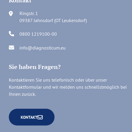
Kontakt
Ringstr. 1
09387 Jahnsdorf (OT Leukersdorf)
0800 1219100-00
info@diagnosticum.eu
Sie haben Fragen?
Kontaktieren Sie uns telefonisch oder über unser
Kontaktformular und wir melden uns schnellstmöglich bei
Ihnen zurück.
KONTAKT